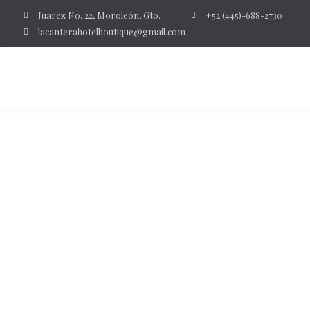
Juarez No. 22, Moroleón, Gto.
+52 (445)-688-2730
lacanterahotelboutique@gmail.com