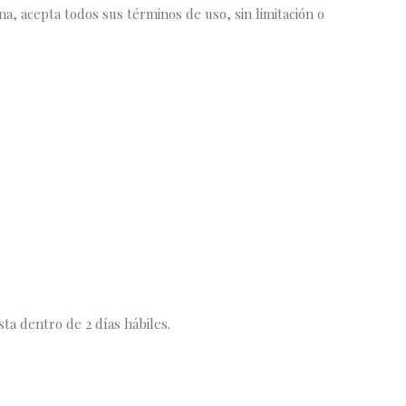
na, acepta todos sus términos de uso, sin limitación o
Page 404
Reservacion
Room Style 
Términos y 
xAbout us
xGallery
xRestauren
xRoom Styl
a dentro de 2 días hábiles.
xRoom Styl
xThe Shop