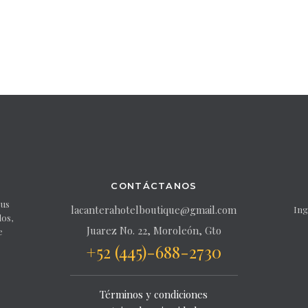
CONTÁCTANOS
sus
lacanterahotelboutique@gmail.com
Ing
dos,
Juarez No. 22, Moroleón, Gto
e
+52 (445)-688-2730
Términos y condiciones