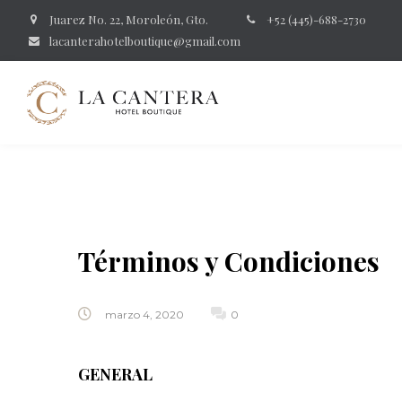
Juarez No. 22, Moroleón, Gto.
+52 (445)-688-2730
lacanterahotelboutique@gmail.com
Términos y Condiciones
marzo 4, 2020
0
GENERAL